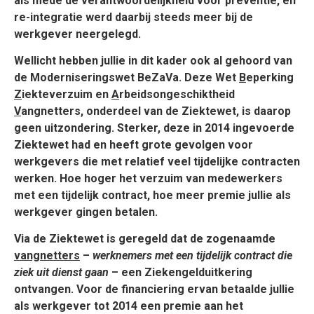
als mede de verantwoordelijkheid voor preventie, en
re-integratie werd daarbij steeds meer bij de
werkgever neergelegd.
Wellicht hebben jullie in dit kader ook al gehoord van
de Moderniseringswet BeZaVa. Deze Wet
B
eperking
Z
iekteverzuim en
A
rbeidsongeschiktheid
V
angnetters, onderdeel van de Ziektewet, is daarop
geen uitzondering. Sterker, deze in 2014 ingevoerde
Ziektewet had en heeft grote gevolgen voor
werkgevers die met relatief veel tijdelijke contracten
werken. Hoe hoger het verzuim van medewerkers
met een tijdelijk contract, hoe meer premie jullie als
werkgever gingen betalen.
Via de Ziektewet is geregeld dat de zogenaamde
vangnetters
–
werknemers met een tijdelijk contract die
ziek uit dienst gaan
– een Ziekengelduitkering
ontvangen. Voor de financiering ervan betaalde jullie
als werkgever tot 2014 een premie aan het