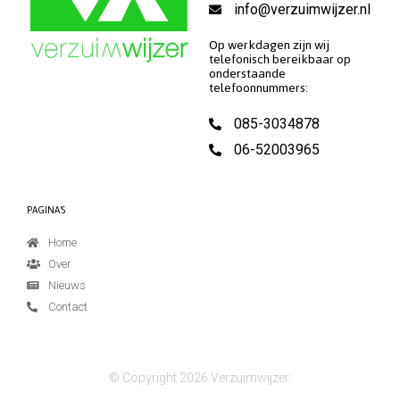
info@verzuimwijzer.nl
Op werkdagen zijn wij
telefonisch bereikbaar op
onderstaande
telefoonnummers:
085-3034878
06-52003965
PAGINA'S
Home
Over
Nieuws
Contact
© Copyright 2026 Verzuimwijzer.