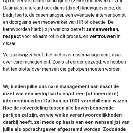
Op de eerste plaats natuurlijk de (zieke) medewerker zelf.
Daarnaast uiteraard ook diens (direct) leidinggevende, de
bedrijfsarts, de casemanager, een eventuele interventionist,
en doorgaans een medewerker van HR of directie. De
kernwoorden hierbij zijn wat ons betreft
samenwerken
,
respect
voor elkaars rol in dit proces, en
vertrouwen
in
elkaar.
Verzuimwijzer heeft het niet over casemanagement, maar
over care management. Zoals al eerder gezegd: we hebben
het ten slotte over mensen die geholpen moeten worden.
Wij bieden jullie ons care management aan naast de
inzet van een bedrijfsarts en/of een (of meerdere)
interventionisten. Dat kan op 1001 verschillende wijzen.
Hoe de rolverdeling tussen alle boven benoemde
partijen zal zijn, en wie welke verantwoordelijkheden
daarbij heeft, zal mede
op basis van een wensenlijst van
jullie als opdrachtgever afgestemd worden
. Zodoende